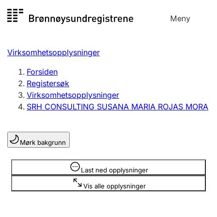
Hopp
Meny
Registersøk
til
Søk
Velg språk
innhold
Virksomhetsopplysninger
Aksjeselskap
Registrere, endre, slette
Forsiden
Registersøk
Virksomhetsopplysninger
Enkeltpersonforetak
SRH CONSULTING SUSANA MARIA ROJAS MORA
Registrere, endre, slette
Mørk bakgrunn
Lag og forening
Registrere, endre, slette
Opplysninger er skjult
Last ned opplysninger
Vis alle opplysninger
Flere organisasjonsformer