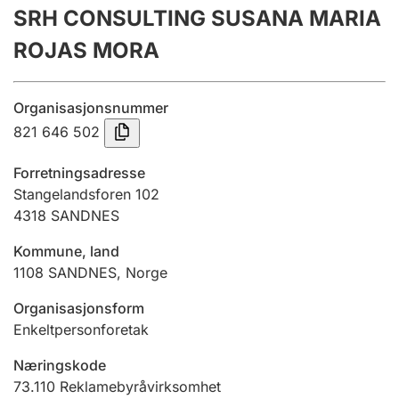
SRH CONSULTING SUSANA MARIA
Årsregnskap
ROJAS MORA
Innsending og forsinkelsesgebyr
Organisasjonsnummer
Tinglysing
821 646 502
Forretningsadresse
Jeger
Stangelandsforen 102
Betaling og jegeravgiftskort
4318
SANDNES
Kommune, land
1108
SANDNES
,
Norge
Ektepaktveileder
Organisasjonsform
Enkeltpersonforetak
Offentlig sektor
Næringskode
73.110
Reklamebyråvirksomhet