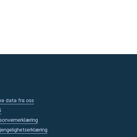
ke data fra oss
S
sonvernerklæring
gjengelighetserklæring