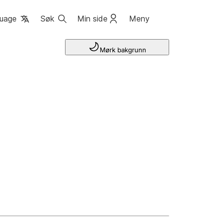
uage
Søk
Min side
Meny
Mørk bakgrunn