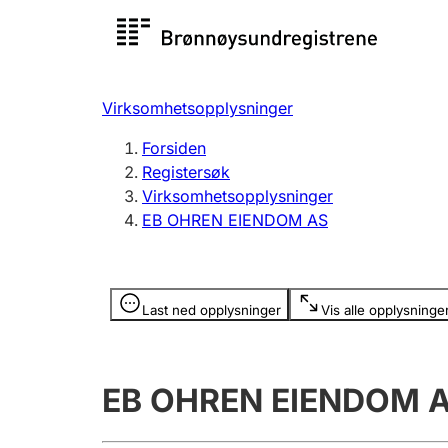
Registersøk
Aksjesel
Registrer
Virksomhetsopplysninger
Lag og forening
Flere
Forsiden
Registrere, endre, slette
organisa
Registersøk
Virksomhetsopplysninger
EB OHREN EIENDOM AS
Tinglysing
Jeger
Betaling 
Opplysninger er skjult
Last ned opplysninger
Vis alle opplysninge
Offentlig sektor
Andre t
EB OHREN EIENDOM 