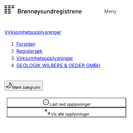
Hopp
Meny
Registersøk
til
Søk
Velg språk
innhold
Virksomhetsopplysninger
Aksjeselskap
Registrere, endre, slette
Forsiden
Registersøk
Virksomhetsopplysninger
Enkeltpersonforetak
GEOLOGIK WILBERS & OEDER GMBH
Registrere, endre, slette
Mørk bakgrunn
Lag og forening
Registrere, endre, slette
Opplysninger er skjult
Last ned opplysninger
Vis alle opplysninger
Flere organisasjonsformer