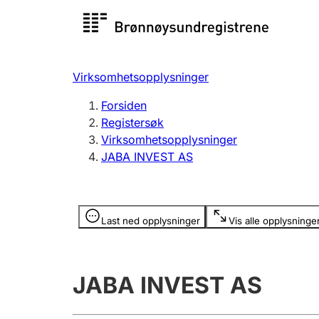
Registersøk
Aksjesel
Registrer
Virksomhetsopplysninger
Lag og forening
Flere
Forsiden
Registrere, endre, slette
organisa
Registersøk
Virksomhetsopplysninger
JABA INVEST AS
Tinglysing
Jeger
Betaling 
Opplysninger er skjult
Last ned opplysninger
Vis alle opplysninge
Offentlig sektor
Andre t
JABA INVEST AS