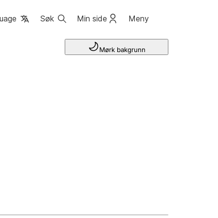
uage
Søk
Min side
Meny
Mørk bakgrunn