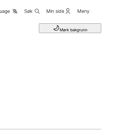
uage
Søk
Min side
Meny
Mørk bakgrunn