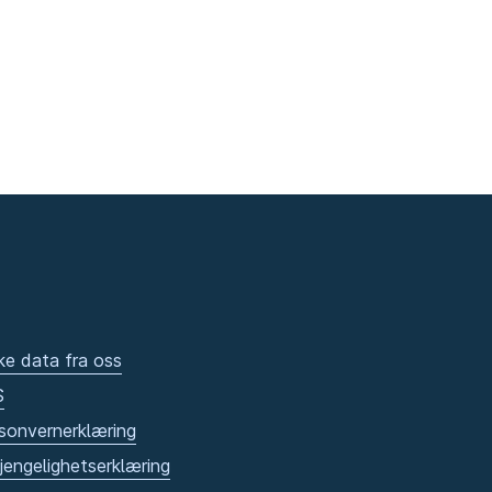
ke data fra oss
S
sonvernerklæring
gjengelighetserklæring