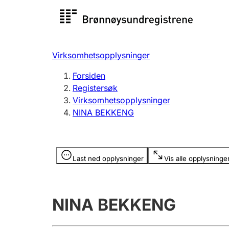
Registersøk
Aksjesel
Registrer
Virksomhetsopplysninger
Lag og forening
Flere
Forsiden
Registrere, endre, slette
organisa
Registersøk
Virksomhetsopplysninger
NINA BEKKENG
Tinglysing
Jeger
Betaling 
Opplysninger er skjult
Last ned opplysninger
Vis alle opplysninge
Offentlig sektor
Andre t
NINA BEKKENG