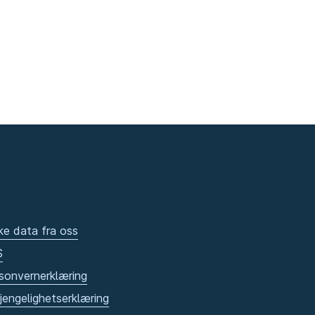
ke data fra oss
S
sonvernerklæring
gjengelighetserklæring