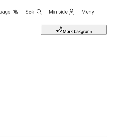
uage
Søk
Min side
Meny
Mørk bakgrunn