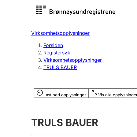
Registersøk
Aksjesel
Registrer
Virksomhetsopplysninger
Lag og forening
Flere
Forsiden
Registrere, endre, slette
organisa
Registersøk
Virksomhetsopplysninger
TRULS BAUER
Tinglysing
Jeger
Betaling 
Opplysninger er skjult
Last ned opplysninger
Vis alle opplysninge
Offentlig sektor
Andre t
TRULS BAUER