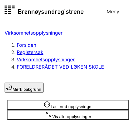
Hopp
Meny
Registersøk
til
Søk
Velg språk
innhold
Virksomhetsopplysninger
Aksjeselskap
Registrere, endre, slette
Forsiden
Registersøk
Virksomhetsopplysninger
Enkeltpersonforetak
FORELDRERÅDET VED LØKEN SKOLE
Registrere, endre, slette
Mørk bakgrunn
Lag og forening
Registrere, endre, slette
Opplysninger er skjult
Last ned opplysninger
Vis alle opplysninger
Flere organisasjonsformer