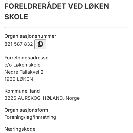
FORELDRERÅDET VED LØKEN
Årsregnskap
SKOLE
Innsending og forsinkelsesgebyr
Organisasjonsnummer
Tinglysing
821 587 832
Forretningsadresse
Jeger
c/o Løken skole
Betaling og jegeravgiftskort
Nedre Tallakvei 2
1960
LØKEN
Kommune, land
Ektepaktveileder
3226
AURSKOG-HØLAND
,
Norge
Organisasjonsform
Offentlig sektor
Forening/lag/innretning
Næringskode