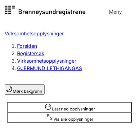
Hopp
Meny
Registersøk
til
Søk
Velg språk
innhold
Virksomhetsopplysninger
Aksjeselskap
Registrere, endre, slette
Forsiden
Registersøk
Virksomhetsopplysninger
Enkeltpersonforetak
GJERMUND LETHIGANGAS
Registrere, endre, slette
Mørk bakgrunn
Lag og forening
Registrere, endre, slette
Opplysninger er skjult
Last ned opplysninger
Vis alle opplysninger
Flere organisasjonsformer