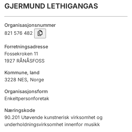
GJERMUND LETHIGANGAS
Årsregnskap
Innsending og forsinkelsesgebyr
Organisasjonsnummer
821 576 482
Tinglysing
Forretningsadresse
Fossekroken 11
1927
RÅNÅSFOSS
Jeger
Betaling og jegeravgiftskort
Kommune, land
3228
NES
,
Norge
Ektepaktveileder
Organisasjonsform
Enkeltpersonforetak
Næringskode
Offentlig sektor
90.201
Utøvende kunstnerisk virksomhet og
underholdningsvirksomhet innenfor musikk