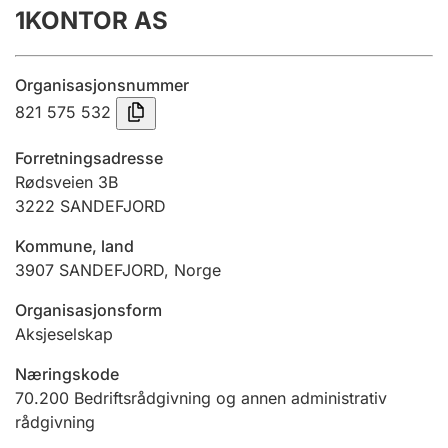
1KONTOR AS
Årsregnskap
Innsending og forsinkelsesgebyr
Organisasjonsnummer
821 575 532
Tinglysing
Forretningsadresse
Rødsveien 3B
3222
SANDEFJORD
Jeger
Betaling og jegeravgiftskort
Kommune, land
3907
SANDEFJORD
,
Norge
Ektepaktveileder
Organisasjonsform
Aksjeselskap
Næringskode
Offentlig sektor
70.200
Bedriftsrådgivning og annen administrativ
rådgivning