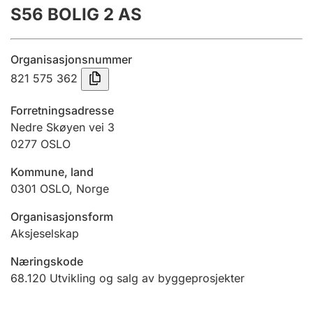
S56 BOLIG 2 AS
Årsregnskap
Innsending og forsinkelsesgebyr
Organisasjonsnummer
821 575 362
Tinglysing
Forretningsadresse
Nedre Skøyen vei 3
0277
OSLO
Jeger
Betaling og jegeravgiftskort
Kommune, land
0301
OSLO
,
Norge
Ektepaktveileder
Organisasjonsform
Aksjeselskap
Næringskode
Offentlig sektor
68.120
Utvikling og salg av byggeprosjekter