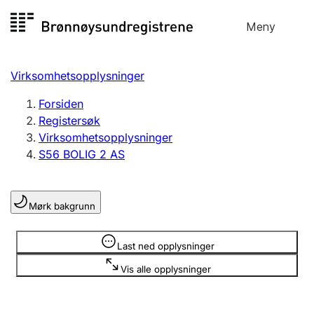
Hopp
Meny
Registersøk
til
Søk
Velg språk
innhold
Virksomhetsopplysninger
Aksjeselskap
Registrere, endre, slette
Forsiden
Registersøk
Virksomhetsopplysninger
Enkeltpersonforetak
S56 BOLIG 2 AS
Registrere, endre, slette
Mørk bakgrunn
Lag og forening
Registrere, endre, slette
Opplysninger er skjult
Last ned opplysninger
Vis alle opplysninger
Flere organisasjonsformer