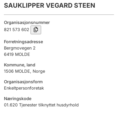
SAUKLIPPER VEGARD STEEN
Årsregnskap
Innsending og forsinkelsesgebyr
Organisasjonsnummer
821 573 602
Tinglysing
Forretningsadresse
Bergmovegen 2
6419
MOLDE
Jeger
Betaling og jegeravgiftskort
Kommune, land
1506
MOLDE
,
Norge
Ektepaktveileder
Organisasjonsform
Enkeltpersonforetak
Næringskode
Offentlig sektor
01.620
Tjenester tilknyttet husdyrhold