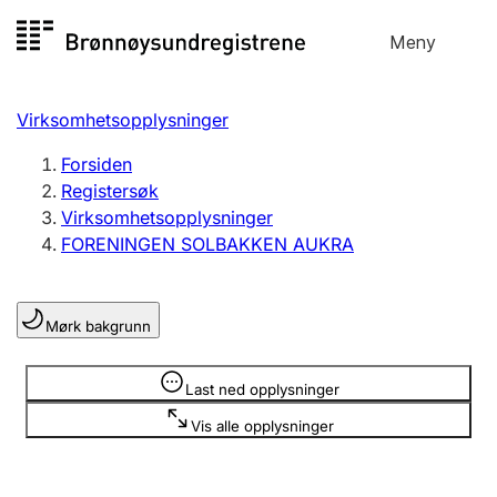
Hopp
Meny
Registersøk
til
Søk
Velg språk
innhold
Virksomhetsopplysninger
Aksjeselskap
Registrere, endre, slette
Forsiden
Registersøk
Virksomhetsopplysninger
Enkeltpersonforetak
FORENINGEN SOLBAKKEN AUKRA
Registrere, endre, slette
Mørk bakgrunn
Lag og forening
Registrere, endre, slette
Opplysninger er skjult
Last ned opplysninger
Vis alle opplysninger
Flere organisasjonsformer