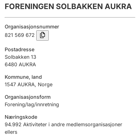
FORENINGEN SOLBAKKEN AUKRA
Årsregnskap
Innsending og forsinkelsesgebyr
Organisasjonsnummer
821 569 672
Tinglysing
Postadresse
Solbakken 13
6480
AUKRA
Jeger
Betaling og jegeravgiftskort
Kommune, land
1547
AUKRA
,
Norge
Ektepaktveileder
Organisasjonsform
Forening/lag/innretning
Næringskode
Offentlig sektor
94.992
Aktiviteter i andre medlemsorganisasjoner
ellers