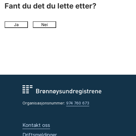
Andre tema
Fant du det du lette etter?
Ja
Nei
Organisasjonsnummer:
974 760 673
Kontakt oss
Driftsmeldinger