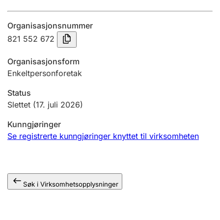
Årsregnskap
Organisasjonsnummer
Innsending og forsinkelsesgebyr
821 552 672
Organisasjonsform
Tinglysing
Enkeltpersonforetak
Status
Jeger
Slettet
(17. juli 2026)
Betaling og jegeravgiftskort
Kunngjøringer
Se registrerte kunngjøringer knyttet til virksomheten
Ektepaktveileder
Søk i Virksomhetsopplysninger
Offentlig sektor