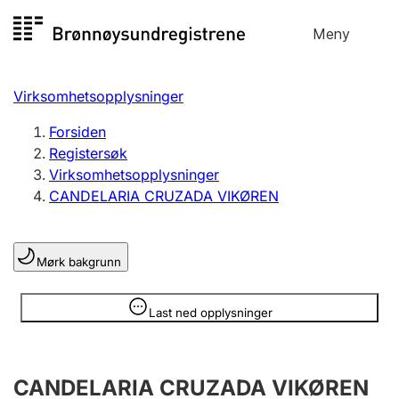
Hopp
Meny
Registersøk
til
Søk
Velg språk
innhold
Virksomhetsopplysninger
Aksjeselskap
Registrere, endre, slette
Forsiden
Registersøk
Virksomhetsopplysninger
Enkeltpersonforetak
CANDELARIA CRUZADA VIKØREN
Registrere, endre, slette
Mørk bakgrunn
Lag og forening
Registrere, endre, slette
Opplysninger er skjult
Last ned opplysninger
Flere organisasjonsformer
CANDELARIA CRUZADA VIKØREN