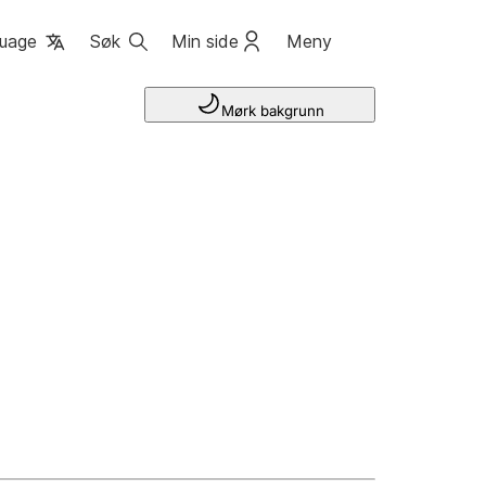
uage
Søk
Min side
Meny
Mørk bakgrunn