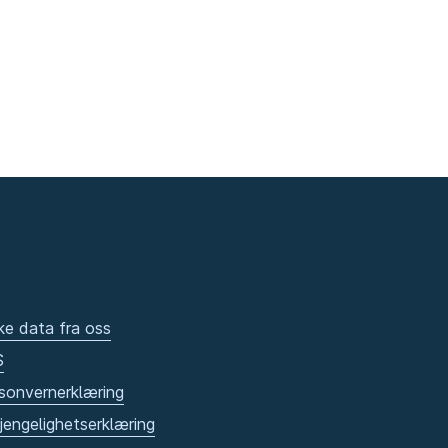
ke data fra oss
S
sonvernerklæring
gjengelighetserklæring