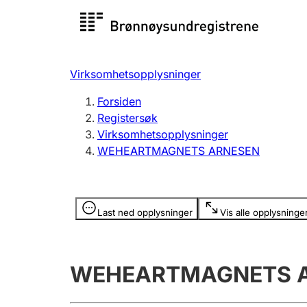
Registersøk
Aksjesel
Registrer
Virksomhetsopplysninger
Lag og forening
Flere
Forsiden
Registrere, endre, slette
organisa
Registersøk
Virksomhetsopplysninger
WEHEARTMAGNETS ARNESEN
Tinglysing
Jeger
Betaling 
Opplysninger er skjult
Last ned opplysninger
Vis alle opplysninge
Offentlig sektor
Andre t
WEHEARTMAGNETS 