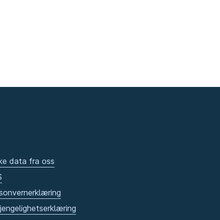
ke data fra oss
S
sonvernerklæring
gjengelighetserklæring