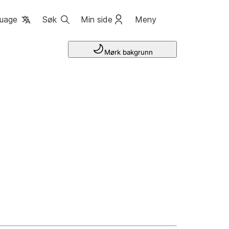
uage
Søk
Min side
Meny
Mørk bakgrunn