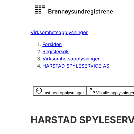
Registersøk
Aksjesel
Registrer
Virksomhetsopplysninger
Lag og forening
Flere
Forsiden
Registrere, endre, slette
organisa
Registersøk
Virksomhetsopplysninger
HARSTAD SPYLESERVICE AS
Tinglysing
Jeger
Betaling 
Opplysninger er skjult
Last ned opplysninger
Vis alle opplysninge
Offentlig sektor
Andre t
HARSTAD SPYLESERV