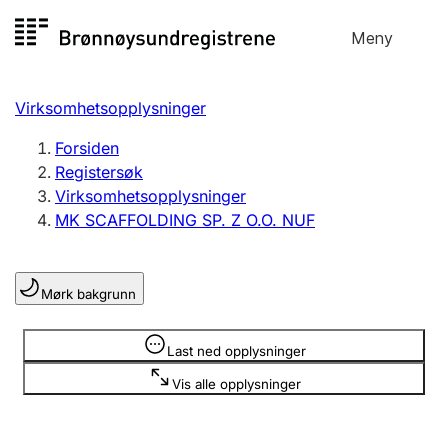
Hopp
Meny
Registersøk
til
Søk
Velg språk
innhold
Virksomhetsopplysninger
Aksjeselskap
Registrere, endre, slette
Forsiden
Registersøk
Virksomhetsopplysninger
Enkeltpersonforetak
MK SCAFFOLDING SP. Z O.O. NUF
Registrere, endre, slette
Mørk bakgrunn
Lag og forening
Registrere, endre, slette
Opplysninger er skjult
Last ned opplysninger
Vis alle opplysninger
Flere organisasjonsformer