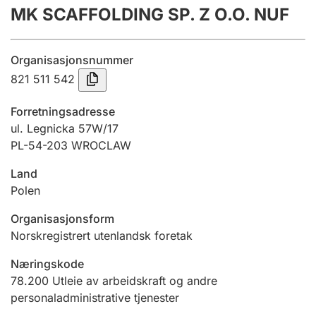
MK SCAFFOLDING SP. Z O.O. NUF
Årsregnskap
Innsending og forsinkelsesgebyr
Organisasjonsnummer
821 511 542
Tinglysing
Forretningsadresse
ul. Legnicka 57W/17
PL-54-203 WROCLAW
Jeger
Betaling og jegeravgiftskort
Land
Polen
Ektepaktveileder
Organisasjonsform
Norskregistrert utenlandsk foretak
Næringskode
Offentlig sektor
78.200
Utleie av arbeidskraft og andre
personaladministrative tjenester