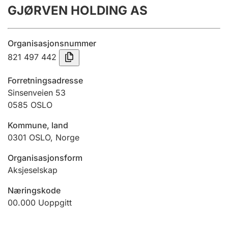
GJØRVEN HOLDING AS
Årsregnskap
Innsending og forsinkelsesgebyr
Organisasjonsnummer
821 497 442
Tinglysing
Forretningsadresse
Sinsenveien 53
0585
OSLO
Jeger
Betaling og jegeravgiftskort
Kommune, land
0301
OSLO
,
Norge
Ektepaktveileder
Organisasjonsform
Aksjeselskap
Næringskode
Offentlig sektor
00.000
Uoppgitt