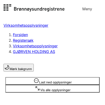
Hopp
Meny
Registersøk
til
Søk
Velg språk
innhold
Virksomhetsopplysninger
Aksjeselskap
Registrere, endre, slette
Forsiden
Registersøk
Virksomhetsopplysninger
Enkeltpersonforetak
GJØRVEN HOLDING AS
Registrere, endre, slette
Mørk bakgrunn
Lag og forening
Registrere, endre, slette
Opplysninger er skjult
Last ned opplysninger
Vis alle opplysninger
Flere organisasjonsformer