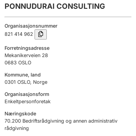
PONNUDURAI CONSULTING
Årsregnskap
Innsending og forsinkelsesgebyr
Organisasjonsnummer
821 414 962
Tinglysing
Forretningsadresse
Mekanikerveien 28
0683
OSLO
Jeger
Betaling og jegeravgiftskort
Kommune, land
0301
OSLO
,
Norge
Ektepaktveileder
Organisasjonsform
Enkeltpersonforetak
Næringskode
Offentlig sektor
70.200
Bedriftsrådgivning og annen administrativ
rådgivning