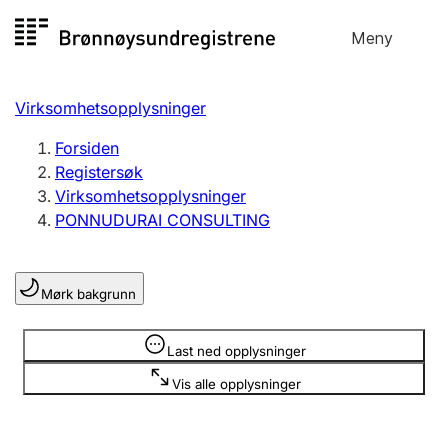
Hopp
Meny
Registersøk
til
Søk
Velg språk
innhold
Virksomhetsopplysninger
Aksjeselskap
Registrere, endre, slette
Forsiden
Registersøk
Virksomhetsopplysninger
Enkeltpersonforetak
PONNUDURAI CONSULTING
Registrere, endre, slette
Mørk bakgrunn
Lag og forening
Registrere, endre, slette
Opplysninger er skjult
Last ned opplysninger
Vis alle opplysninger
Flere organisasjonsformer