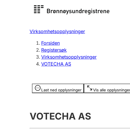
Registersøk
Aksjesel
Registrer
Virksomhetsopplysninger
Lag og forening
Flere
Forsiden
Registrere, endre, slette
organisa
Registersøk
Virksomhetsopplysninger
VOTECHA AS
Tinglysing
Jeger
Betaling 
Opplysninger er skjult
Last ned opplysninger
Vis alle opplysninge
Offentlig sektor
Andre t
VOTECHA AS