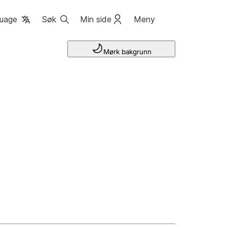
uage
Søk
Min side
Meny
Mørk bakgrunn