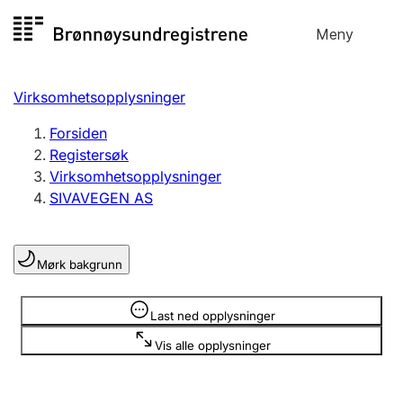
Hopp
Meny
Registersøk
til
Søk
Velg språk
innhold
Virksomhetsopplysninger
Aksjeselskap
Registrere, endre, slette
Forsiden
Registersøk
Virksomhetsopplysninger
Enkeltpersonforetak
SIVAVEGEN AS
Registrere, endre, slette
Mørk bakgrunn
Lag og forening
Registrere, endre, slette
Opplysninger er skjult
Last ned opplysninger
Vis alle opplysninger
Flere organisasjonsformer