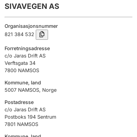
SIVAVEGEN AS
Årsregnskap
Innsending og forsinkelsesgebyr
Organisasjonsnummer
821 384 532
Tinglysing
Forretningsadresse
c/o Jaras Drift AS
Verftsgata 34
Jeger
7800
NAMSOS
Betaling og jegeravgiftskort
Kommune, land
5007
NAMSOS
,
Norge
Ektepaktveileder
Postadresse
c/o Jaras Drift AS
Postboks 194 Sentrum
Offentlig sektor
7801
NAMSOS
Kommune, land