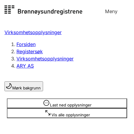
Hopp
Meny
Registersøk
til
Søk
Velg språk
innhold
Virksomhetsopplysninger
Aksjeselskap
Registrere, endre, slette
Forsiden
Registersøk
Virksomhetsopplysninger
Enkeltpersonforetak
ARY AS
Registrere, endre, slette
Mørk bakgrunn
Lag og forening
Registrere, endre, slette
Opplysninger er skjult
Last ned opplysninger
Vis alle opplysninger
Flere organisasjonsformer