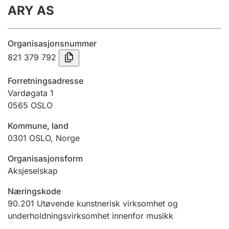
ARY AS
Årsregnskap
Innsending og forsinkelsesgebyr
Organisasjonsnummer
821 379 792
Tinglysing
Forretningsadresse
Vardøgata 1
0565
OSLO
Jeger
Betaling og jegeravgiftskort
Kommune, land
0301
OSLO
,
Norge
Ektepaktveileder
Organisasjonsform
Aksjeselskap
Næringskode
Offentlig sektor
90.201
Utøvende kunstnerisk virksomhet og
underholdningsvirksomhet innenfor musikk