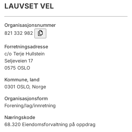
LAUVSET VEL
Årsregnskap
Innsending og forsinkelsesgebyr
Organisasjonsnummer
821 332 982
Tinglysing
Forretningsadresse
c/o Terje Hullstein
Seljeveien 17
Jeger
0575
OSLO
Betaling og jegeravgiftskort
Kommune, land
0301
OSLO
,
Norge
Ektepaktveileder
Organisasjonsform
Forening/lag/innretning
Offentlig sektor
Næringskode
68.320
Eiendomsforvaltning på oppdrag