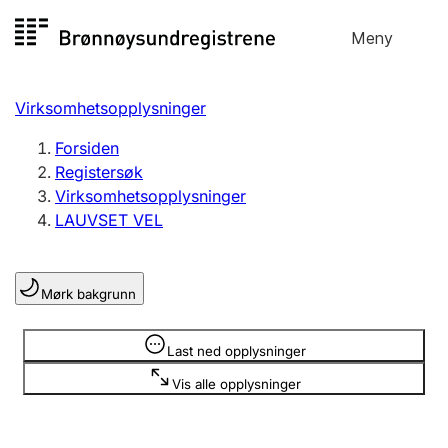
Hopp
Meny
Registersøk
til
Søk
Velg språk
innhold
Virksomhetsopplysninger
Aksjeselskap
Registrere, endre, slette
Forsiden
Registersøk
Virksomhetsopplysninger
Enkeltpersonforetak
LAUVSET VEL
Registrere, endre, slette
Mørk bakgrunn
Lag og forening
Registrere, endre, slette
Opplysninger er skjult
Last ned opplysninger
Vis alle opplysninger
Flere organisasjonsformer