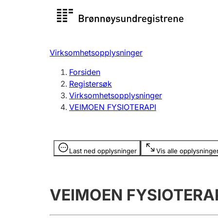
Registersøk
Aksjesel
Registrer
Virksomhetsopplysninger
Lag og forening
Flere
Forsiden
Registrere, endre, slette
organisa
Registersøk
Virksomhetsopplysninger
VEIMOEN FYSIOTERAPI
Tinglysing
Jeger
Betaling 
Opplysninger er skjult
Last ned opplysninger
Vis alle opplysninge
Offentlig sektor
Andre t
VEIMOEN FYSIOTERA