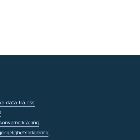
ke data fra oss
S
sonvernerklæring
gjengelighetserklæring