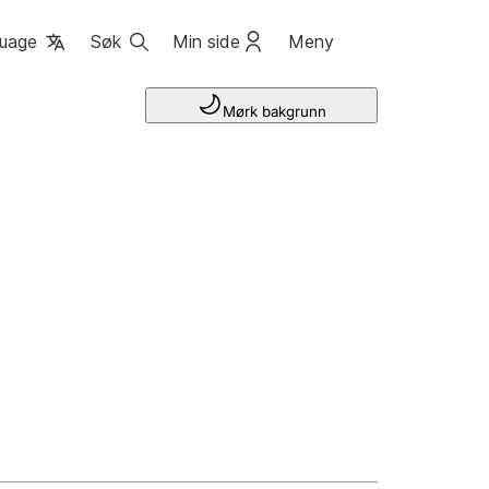
uage
Søk
Min side
Meny
Mørk bakgrunn