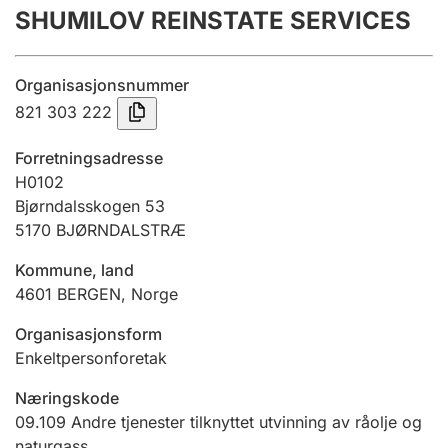
SHUMILOV REINSTATE SERVICES
Årsregnskap
Innsending og forsinkelsesgebyr
Organisasjonsnummer
821 303 222
Tinglysing
Forretningsadresse
H0102
Bjørndalsskogen 53
Jeger
5170
BJØRNDALSTRÆ
Betaling og jegeravgiftskort
Kommune, land
4601
BERGEN
,
Norge
Ektepaktveileder
Organisasjonsform
Enkeltpersonforetak
Offentlig sektor
Næringskode
09.109
Andre tjenester tilknyttet utvinning av råolje og
naturgass