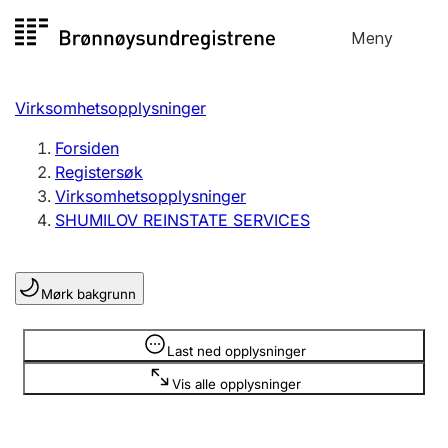
Hopp
Meny
Registersøk
til
Søk
Velg språk
innhold
Virksomhetsopplysninger
Aksjeselskap
Registrere, endre, slette
Forsiden
Registersøk
Virksomhetsopplysninger
Enkeltpersonforetak
SHUMILOV REINSTATE SERVICES
Registrere, endre, slette
Mørk bakgrunn
Lag og forening
Registrere, endre, slette
Opplysninger er skjult
Last ned opplysninger
Vis alle opplysninger
Flere organisasjonsformer