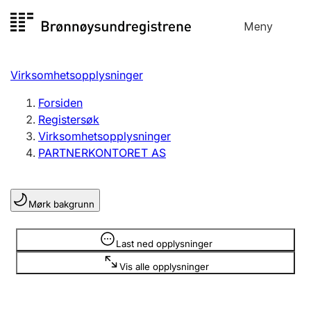
Hopp
Meny
Registersøk
til
Søk
Velg språk
innhold
Virksomhetsopplysninger
Aksjeselskap
Registrere, endre, slette
Forsiden
Registersøk
Virksomhetsopplysninger
Enkeltpersonforetak
PARTNERKONTORET AS
Registrere, endre, slette
Mørk bakgrunn
Lag og forening
Registrere, endre, slette
Opplysninger er skjult
Last ned opplysninger
Vis alle opplysninger
Flere organisasjonsformer