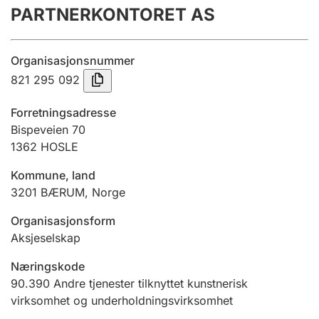
PARTNERKONTORET AS
Årsregnskap
Innsending og forsinkelsesgebyr
Organisasjonsnummer
821 295 092
Tinglysing
Forretningsadresse
Bispeveien 70
1362
HOSLE
Jeger
Betaling og jegeravgiftskort
Kommune, land
3201
BÆRUM
,
Norge
Ektepaktveileder
Organisasjonsform
Aksjeselskap
Næringskode
Offentlig sektor
90.390
Andre tjenester tilknyttet kunstnerisk
virksomhet og underholdningsvirksomhet