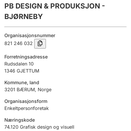
PB DESIGN & PRODUKSJON -
Årsregnskap
BJØRNEBY
Innsending og forsinkelsesgebyr
Organisasjonsnummer
Tinglysing
821 246 032
Forretningsadresse
Jeger
Rudsdalen 10
Betaling og jegeravgiftskort
1346
GJETTUM
Kommune, land
3201
BÆRUM
,
Norge
Ektepaktveileder
Organisasjonsform
Enkeltpersonforetak
Offentlig sektor
Næringskode
74.120
Grafisk design og visuell