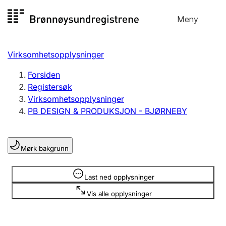
Hopp
Meny
Registersøk
til
Søk
Velg språk
innhold
Virksomhetsopplysninger
Aksjeselskap
Registrere, endre, slette
Forsiden
Registersøk
Virksomhetsopplysninger
Enkeltpersonforetak
PB DESIGN & PRODUKSJON - BJØRNEBY
Registrere, endre, slette
Mørk bakgrunn
Lag og forening
Registrere, endre, slette
Opplysninger er skjult
Last ned opplysninger
Vis alle opplysninger
Flere organisasjonsformer