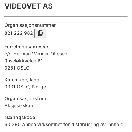
VIDEOVET AS
Årsregnskap
Innsending og forsinkelsesgebyr
Organisasjonsnummer
821 222 982
Tinglysing
Forretningsadresse
c/o Herman Wenner Ottesen
Ruseløkkveien 61
Jeger
0251
OSLO
Betaling og jegeravgiftskort
Kommune, land
0301
OSLO
,
Norge
Ektepaktveileder
Organisasjonsform
Aksjeselskap
Offentlig sektor
Næringskode
60.390
Annen virksomhet for distribuering av innhold