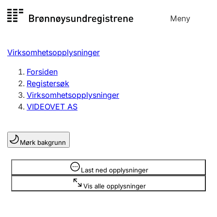
Hopp
Meny
Registersøk
til
Søk
Velg språk
innhold
Virksomhetsopplysninger
Aksjeselskap
Registrere, endre, slette
Forsiden
Registersøk
Virksomhetsopplysninger
Enkeltpersonforetak
VIDEOVET AS
Registrere, endre, slette
Mørk bakgrunn
Lag og forening
Registrere, endre, slette
Opplysninger er skjult
Last ned opplysninger
Vis alle opplysninger
Flere organisasjonsformer