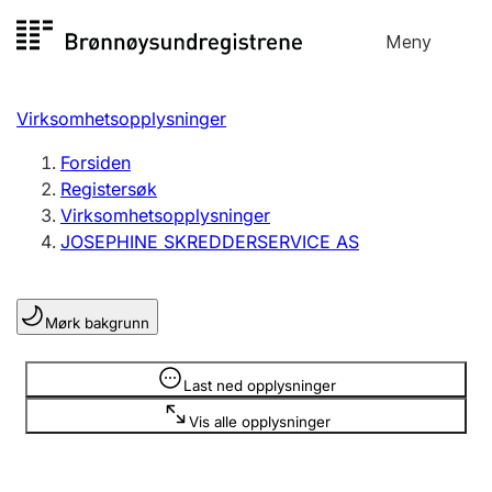
Hopp
Meny
Registersøk
til
Søk
Velg språk
innhold
Virksomhetsopplysninger
Aksjeselskap
Registrere, endre, slette
Forsiden
Registersøk
Virksomhetsopplysninger
Enkeltpersonforetak
JOSEPHINE SKREDDERSERVICE AS
Registrere, endre, slette
Mørk bakgrunn
Lag og forening
Registrere, endre, slette
Opplysninger er skjult
Last ned opplysninger
Vis alle opplysninger
Flere organisasjonsformer