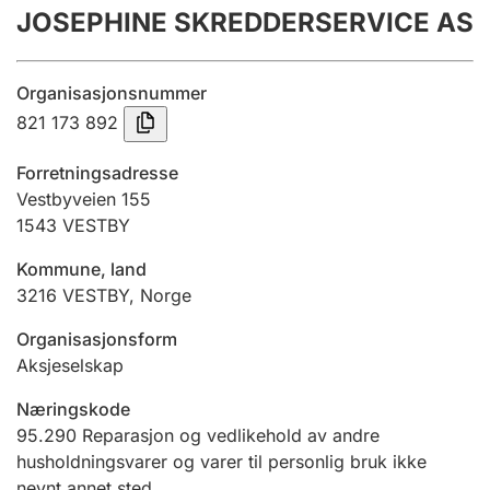
JOSEPHINE SKREDDERSERVICE AS
Årsregnskap
Innsending og forsinkelsesgebyr
Organisasjonsnummer
821 173 892
Tinglysing
Forretningsadresse
Vestbyveien 155
1543
VESTBY
Jeger
Betaling og jegeravgiftskort
Kommune, land
3216
VESTBY
,
Norge
Ektepaktveileder
Organisasjonsform
Aksjeselskap
Næringskode
Offentlig sektor
95.290
Reparasjon og vedlikehold av andre
husholdningsvarer og varer til personlig bruk ikke
nevnt annet sted