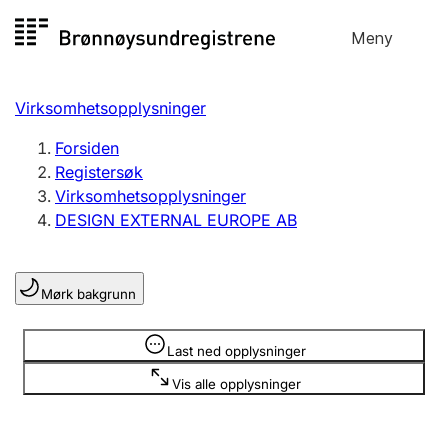
Hopp
Meny
Registersøk
til
Søk
Velg språk
innhold
Virksomhetsopplysninger
Aksjeselskap
Registrere, endre, slette
Forsiden
Registersøk
Virksomhetsopplysninger
Enkeltpersonforetak
DESIGN EXTERNAL EUROPE AB
Registrere, endre, slette
Mørk bakgrunn
Lag og forening
Registrere, endre, slette
Opplysninger er skjult
Last ned opplysninger
Vis alle opplysninger
Flere organisasjonsformer