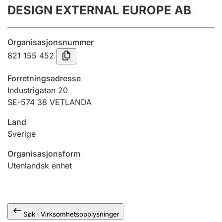
DESIGN EXTERNAL EUROPE AB
Årsregnskap
Innsending og forsinkelsesgebyr
Organisasjonsnummer
821 155 452
Tinglysing
Forretningsadresse
Industrigatan 20
SE-574 38 VETLANDA
Jeger
Betaling og jegeravgiftskort
Land
Sverige
Ektepaktveileder
Organisasjonsform
Utenlandsk enhet
Offentlig sektor
Søk i Virksomhetsopplysninger