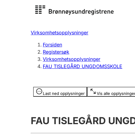
Registersøk
Aksjesel
Registrer
Virksomhetsopplysninger
Lag og forening
Flere
Forsiden
Registrere, endre, slette
organisa
Registersøk
Virksomhetsopplysninger
FAU TISLEGÅRD UNGDOMSSKOLE
Tinglysing
Jeger
Betaling 
Opplysninger er skjult
Last ned opplysninger
Vis alle opplysninge
Offentlig sektor
Andre t
FAU TISLEGÅRD UN