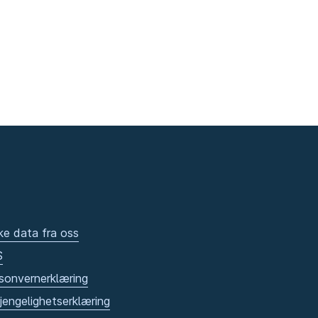
ke data fra oss
S
sonvernerklæring
gjengelighetserklæring