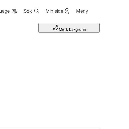
uage
Søk
Min side
Meny
Mørk bakgrunn