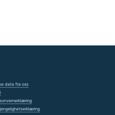
ke data fra oss
S
sonvernerklæring
gjengelighetserklæring