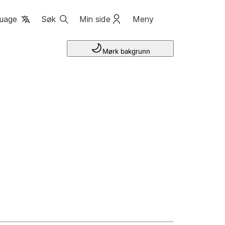
uage
Søk
Min side
Meny
Mørk bakgrunn