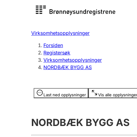
Registersøk
Aksjesel
Registrer
Virksomhetsopplysninger
Lag og forening
Flere
Forsiden
Registrere, endre, slette
organisa
Registersøk
Virksomhetsopplysninger
NORDBÆK BYGG AS
Tinglysing
Jeger
Betaling 
Opplysninger er skjult
Last ned opplysninger
Vis alle opplysninge
Offentlig sektor
Andre t
NORDBÆK BYGG AS