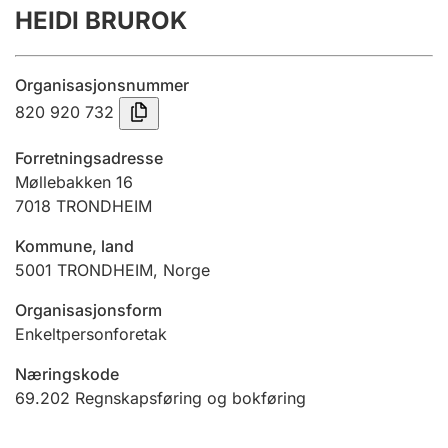
HEIDI BRUROK
Årsregnskap
Innsending og forsinkelsesgebyr
Organisasjonsnummer
820 920 732
Tinglysing
Forretningsadresse
Møllebakken 16
7018
TRONDHEIM
Jeger
Betaling og jegeravgiftskort
Kommune, land
5001
TRONDHEIM
,
Norge
Ektepaktveileder
Organisasjonsform
Enkeltpersonforetak
Næringskode
Offentlig sektor
69.202
Regnskapsføring og bokføring