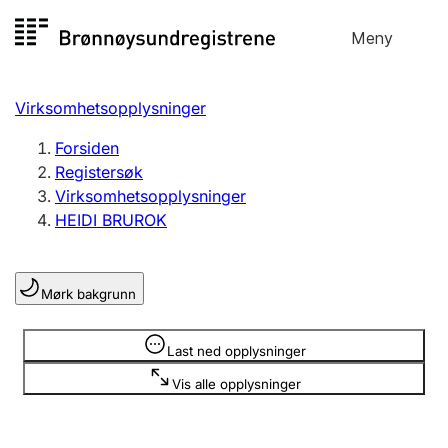
Hopp
Meny
Registersøk
til
Søk
Velg språk
innhold
Virksomhetsopplysninger
Aksjeselskap
Registrere, endre, slette
Forsiden
Registersøk
Virksomhetsopplysninger
Enkeltpersonforetak
HEIDI BRUROK
Registrere, endre, slette
Mørk bakgrunn
Lag og forening
Registrere, endre, slette
Opplysninger er skjult
Last ned opplysninger
Vis alle opplysninger
Flere organisasjonsformer