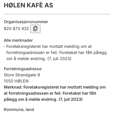
HØLEN KAFÈ AS
Årsregnskap
Innsending og forsinkelsesgebyr
Organisasjonsnummer
820 873 432
Tinglysing
Alle merknader
Foretaksregisteret har mottatt melding om at
forretningsadressen er feil. Foretaket har fått pålegg
Jeger
om å melde endring.
(
7. juli 2023
)
Betaling og jegeravgiftskort
Forretningsadresse
Store Strandgate 9
Ektepaktveileder
1550
HØLEN
Merknad
:
Foretaksregisteret har mottatt melding om
at forretningsadressen er feil. Foretaket har fått
Offentlig sektor
pålegg om å melde endring.
(
7. juli 2023
)
Kommune, land