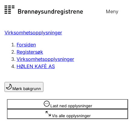
Hopp
Meny
Registersøk
til
Søk
Velg språk
innhold
Virksomhetsopplysninger
Aksjeselskap
Registrere, endre, slette
Forsiden
Registersøk
Virksomhetsopplysninger
Enkeltpersonforetak
HØLEN KAFÈ AS
Registrere, endre, slette
Mørk bakgrunn
Lag og forening
Registrere, endre, slette
Opplysninger er skjult
Last ned opplysninger
Vis alle opplysninger
Flere organisasjonsformer