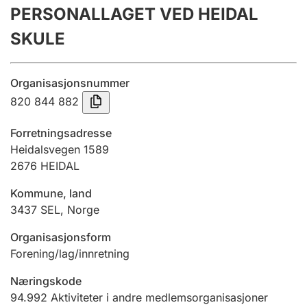
PERSONALLAGET VED HEIDAL
Årsregnskap
SKULE
Innsending og forsinkelsesgebyr
Organisasjonsnummer
Tinglysing
820 844 882
Forretningsadresse
Jeger
Heidalsvegen 1589
Betaling og jegeravgiftskort
2676
HEIDAL
Kommune, land
3437
SEL
,
Norge
Ektepaktveileder
Organisasjonsform
Forening/lag/innretning
Offentlig sektor
Næringskode
94.992
Aktiviteter i andre medlemsorganisasjoner