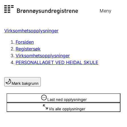
Hopp
Meny
Registersøk
til
Søk
Velg språk
innhold
Virksomhetsopplysninger
Aksjeselskap
Registrere, endre, slette
Forsiden
Registersøk
Virksomhetsopplysninger
Enkeltpersonforetak
PERSONALLAGET VED HEIDAL SKULE
Registrere, endre, slette
Mørk bakgrunn
Lag og forening
Registrere, endre, slette
Opplysninger er skjult
Last ned opplysninger
Vis alle opplysninger
Flere organisasjonsformer