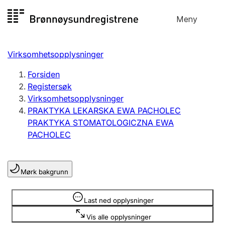
Hopp
Meny
Registersøk
til
Søk
Velg språk
innhold
Virksomhetsopplysninger
Aksjeselskap
Registrere, endre, slette
Forsiden
Registersøk
Virksomhetsopplysninger
Enkeltpersonforetak
PRAKTYKA LEKARSKA EWA PACHOLEC
Registrere, endre, slette
PRAKTYKA STOMATOLOGICZNA EWA
PACHOLEC
Lag og forening
Registrere, endre, slette
Mørk bakgrunn
Opplysninger er skjult
Last ned opplysninger
Flere organisasjonsformer
Vis alle opplysninger