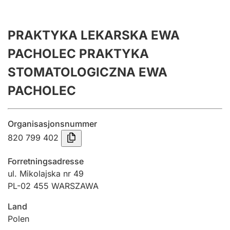
Årsregnskap
Innsending og forsinkelsesgebyr
PRAKTYKA LEKARSKA EWA
PACHOLEC PRAKTYKA
Tinglysing
STOMATOLOGICZNA EWA
PACHOLEC
Jeger
Betaling og jegeravgiftskort
Organisasjonsnummer
820 799 402
Ektepaktveileder
Forretningsadresse
ul. Mikolajska nr 49
PL-02 455 WARSZAWA
Offentlig sektor
Land
Polen