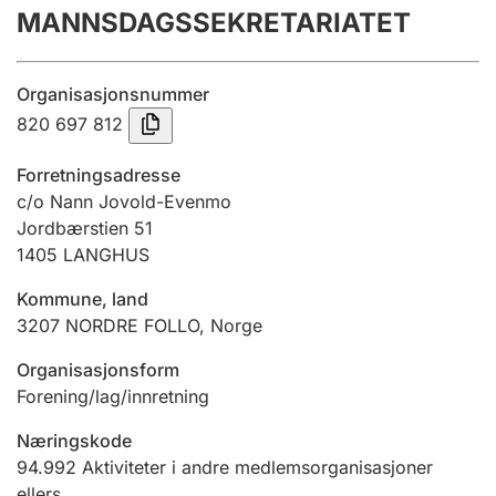
MANNSDAGSSEKRETARIATET
Årsregnskap
Innsending og forsinkelsesgebyr
Organisasjonsnummer
820 697 812
Tinglysing
Forretningsadresse
c/o Nann Jovold-Evenmo
Jordbærstien 51
Jeger
1405
LANGHUS
Betaling og jegeravgiftskort
Kommune, land
3207
NORDRE FOLLO
,
Norge
Ektepaktveileder
Organisasjonsform
Forening/lag/innretning
Offentlig sektor
Næringskode
94.992
Aktiviteter i andre medlemsorganisasjoner
ellers