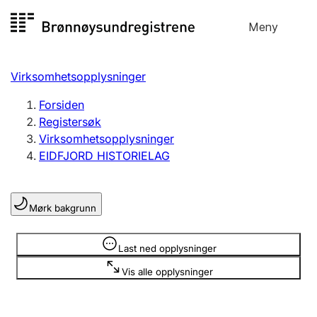
Hopp
Meny
Registersøk
til
Søk
Velg språk
innhold
Virksomhetsopplysninger
Aksjeselskap
Registrere, endre, slette
Forsiden
Registersøk
Virksomhetsopplysninger
Enkeltpersonforetak
EIDFJORD HISTORIELAG
Registrere, endre, slette
Mørk bakgrunn
Lag og forening
Registrere, endre, slette
Opplysninger er skjult
Last ned opplysninger
Vis alle opplysninger
Flere organisasjonsformer