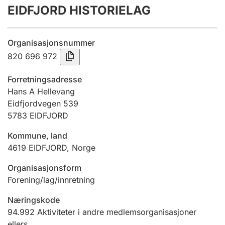
EIDFJORD HISTORIELAG
Årsregnskap
Innsending og forsinkelsesgebyr
Organisasjonsnummer
820 696 972
Tinglysing
Forretningsadresse
Hans A Hellevang
Eidfjordvegen 539
Jeger
5783
EIDFJORD
Betaling og jegeravgiftskort
Kommune, land
4619
EIDFJORD
,
Norge
Ektepaktveileder
Organisasjonsform
Forening/lag/innretning
Offentlig sektor
Næringskode
94.992
Aktiviteter i andre medlemsorganisasjoner
ellers