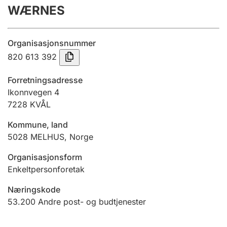
WÆRNES
Årsregnskap
Innsending og forsinkelsesgebyr
Organisasjonsnummer
820 613 392
Tinglysing
Forretningsadresse
Ikonnvegen 4
7228
KVÅL
Jeger
Betaling og jegeravgiftskort
Kommune, land
5028
MELHUS
,
Norge
Ektepaktveileder
Organisasjonsform
Enkeltpersonforetak
Næringskode
Offentlig sektor
53.200
Andre post- og budtjenester