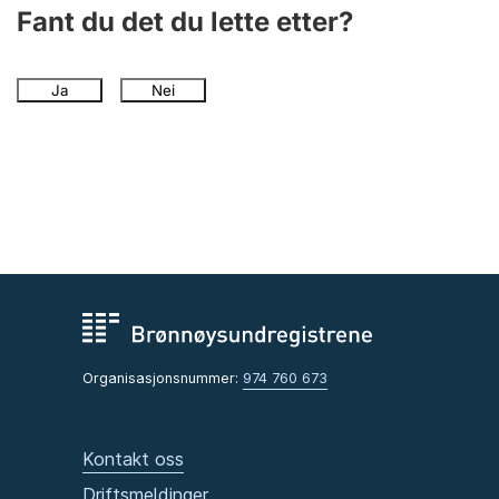
Andre tema
Fant du det du lette etter?
Ja
Nei
Organisasjonsnummer:
974 760 673
Kontakt oss
Driftsmeldinger