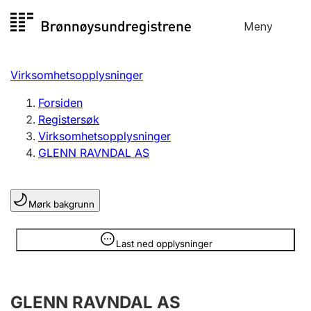
Hopp
Meny
Registersøk
til
Søk
Velg språk
innhold
Virksomhetsopplysninger
Aksjeselskap
Registrere, endre, slette
Forsiden
Registersøk
Virksomhetsopplysninger
Enkeltpersonforetak
GLENN RAVNDAL AS
Registrere, endre, slette
Mørk bakgrunn
Lag og forening
Registrere, endre, slette
Opplysninger er skjult
Last ned opplysninger
Flere organisasjonsformer
GLENN RAVNDAL AS