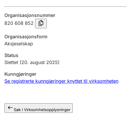
Årsregnskap
Organisasjonsnummer
Innsending og forsinkelsesgebyr
820 608 852
Organisasjonsform
Tinglysing
Aksjeselskap
Status
Jeger
Slettet
(20. august 2025)
Betaling og jegeravgiftskort
Kunngjøringer
Se registrerte kunngjøringer knyttet til virksomheten
Ektepaktveileder
Søk i Virksomhetsopplysninger
Offentlig sektor