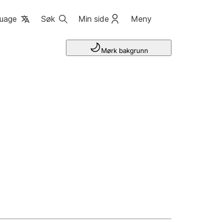
uage
Søk
Min side
Meny
Mørk bakgrunn