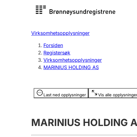
Registersøk
Aksjesel
Registrer
Virksomhetsopplysninger
Lag og forening
Flere
Forsiden
Registrere, endre, slette
organisa
Registersøk
Virksomhetsopplysninger
MARINIUS HOLDING AS
Tinglysing
Jeger
Betaling 
Opplysninger er skjult
Last ned opplysninger
Vis alle opplysninge
Offentlig sektor
Andre t
MARINIUS HOLDING 