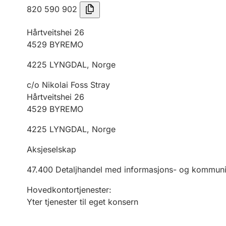
820 590 902
Hårtveitshei 26
4529
BYREMO
4225
LYNGDAL
,
Norge
c/o Nikolai Foss Stray
Hårtveitshei 26
4529
BYREMO
4225
LYNGDAL
,
Norge
Aksjeselskap
47.400
Detaljhandel med informasjons- og kommuni
Hovedkontortjenester
:
Yter tjenester til eget konsern