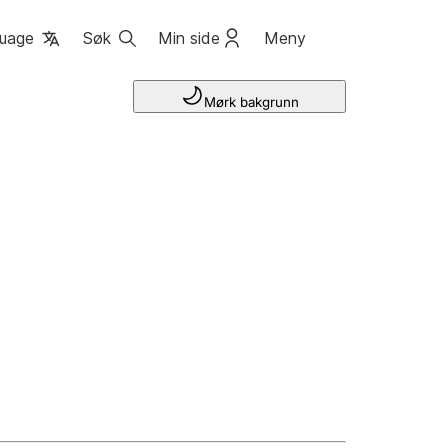
uage
Søk
Min side
Meny
Mørk bakgrunn