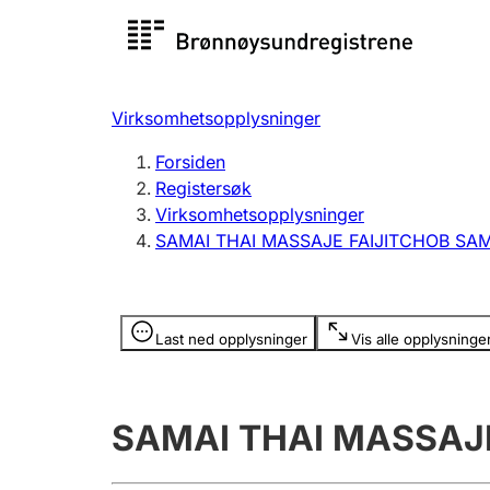
Registersøk
Aksjesel
Registrer
Virksomhetsopplysninger
Lag og forening
Flere
Forsiden
Registrere, endre, slette
organisa
Registersøk
Virksomhetsopplysninger
SAMAI THAI MASSAJE FAIJITCHOB SAM
Tinglysing
Jeger
Betaling 
Opplysninger er skjult
Last ned opplysninger
Vis alle opplysninge
Offentlig sektor
Andre t
SAMAI THAI MASSAJ