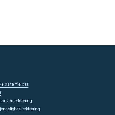
ke data fra oss
S
sonvernerklæring
gjengelighetserklæring