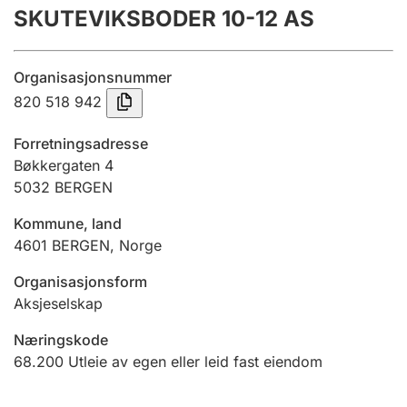
SKUTEVIKSBODER 10-12 AS
Årsregnskap
Innsending og forsinkelsesgebyr
Organisasjonsnummer
820 518 942
Tinglysing
Forretningsadresse
Bøkkergaten 4
5032
BERGEN
Jeger
Betaling og jegeravgiftskort
Kommune, land
4601
BERGEN
,
Norge
Ektepaktveileder
Organisasjonsform
Aksjeselskap
Næringskode
Offentlig sektor
68.200
Utleie av egen eller leid fast eiendom