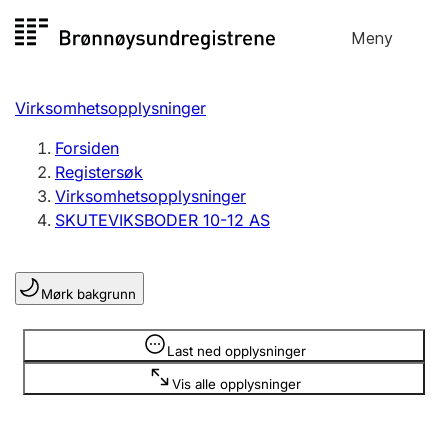
Hopp
Meny
Registersøk
til
Søk
Velg språk
innhold
Virksomhetsopplysninger
Aksjeselskap
Registrere, endre, slette
Forsiden
Registersøk
Virksomhetsopplysninger
Enkeltpersonforetak
SKUTEVIKSBODER 10-12 AS
Registrere, endre, slette
Mørk bakgrunn
Lag og forening
Registrere, endre, slette
Opplysninger er skjult
Last ned opplysninger
Vis alle opplysninger
Flere organisasjonsformer