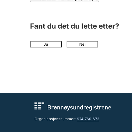
Fant du det du lette etter?
Ja
Nei
Organisasjonsnummer:
974 760 673