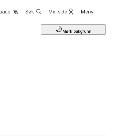
uage
Søk
Min side
Meny
Mørk bakgrunn