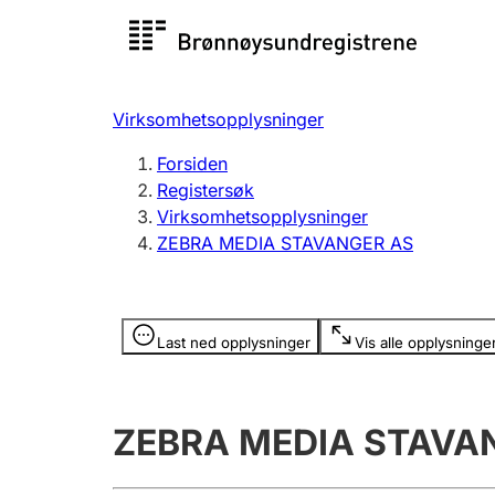
Registersøk
Aksjesel
Registrer
Virksomhetsopplysninger
Lag og forening
Flere
Forsiden
Registrere, endre, slette
organisa
Registersøk
Virksomhetsopplysninger
ZEBRA MEDIA STAVANGER AS
Tinglysing
Jeger
Betaling 
Opplysninger er skjult
Last ned opplysninger
Vis alle opplysninge
Offentlig sektor
Andre t
ZEBRA MEDIA STAVA