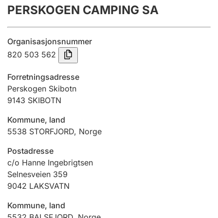
PERSKOGEN CAMPING SA
Årsregnskap
Innsending og forsinkelsesgebyr
Organisasjonsnummer
820 503 562
Tinglysing
Forretningsadresse
Perskogen Skibotn
9143
SKIBOTN
Jeger
Betaling og jegeravgiftskort
Kommune, land
5538
STORFJORD
,
Norge
Ektepaktveileder
Postadresse
c/o Hanne Ingebrigtsen
Selnesveien 359
9042
LAKSVATN
Offentlig sektor
Kommune, land
5532
BALSFJORD
,
Norge