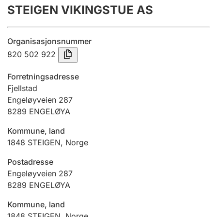
STEIGEN VIKINGSTUE AS
Årsregnskap
Innsending og forsinkelsesgebyr
Organisasjonsnummer
820 502 922
Tinglysing
Forretningsadresse
Fjellstad
Engeløyveien 287
Jeger
8289
ENGELØYA
Betaling og jegeravgiftskort
Kommune, land
1848
STEIGEN
,
Norge
Ektepaktveileder
Postadresse
Engeløyveien 287
8289
ENGELØYA
Offentlig sektor
Kommune, land
1848
STEIGEN
,
Norge