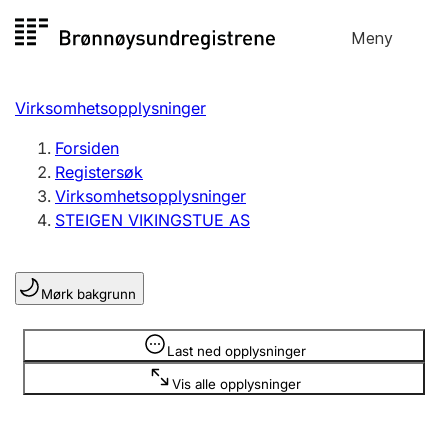
Hopp
Meny
Registersøk
til
Søk
Velg språk
innhold
Virksomhetsopplysninger
Aksjeselskap
Registrere, endre, slette
Forsiden
Registersøk
Virksomhetsopplysninger
Enkeltpersonforetak
STEIGEN VIKINGSTUE AS
Registrere, endre, slette
Mørk bakgrunn
Lag og forening
Registrere, endre, slette
Opplysninger er skjult
Last ned opplysninger
Vis alle opplysninger
Flere organisasjonsformer