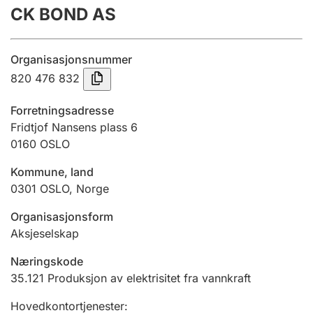
CK BOND AS
Årsregnskap
Innsending og forsinkelsesgebyr
Organisasjonsnummer
820 476 832
Tinglysing
Forretningsadresse
Fridtjof Nansens plass 6
0160
OSLO
Jeger
Betaling og jegeravgiftskort
Kommune, land
0301
OSLO
,
Norge
Ektepaktveileder
Organisasjonsform
Aksjeselskap
Næringskode
Offentlig sektor
35.121
Produksjon av elektrisitet fra vannkraft
Hovedkontortjenester
: