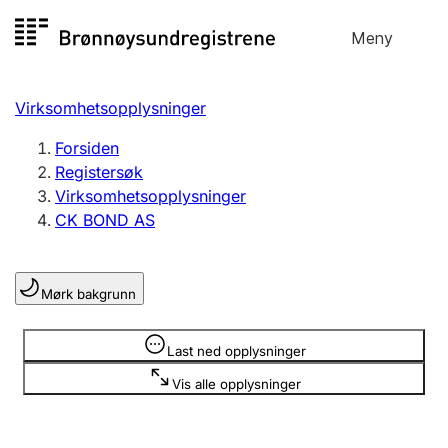
Hopp
Meny
Registersøk
til
Søk
Velg språk
innhold
Virksomhetsopplysninger
Aksjeselskap
Registrere, endre, slette
Forsiden
Registersøk
Virksomhetsopplysninger
Enkeltpersonforetak
CK BOND AS
Registrere, endre, slette
Mørk bakgrunn
Lag og forening
Registrere, endre, slette
Opplysninger er skjult
Last ned opplysninger
Vis alle opplysninger
Flere organisasjonsformer