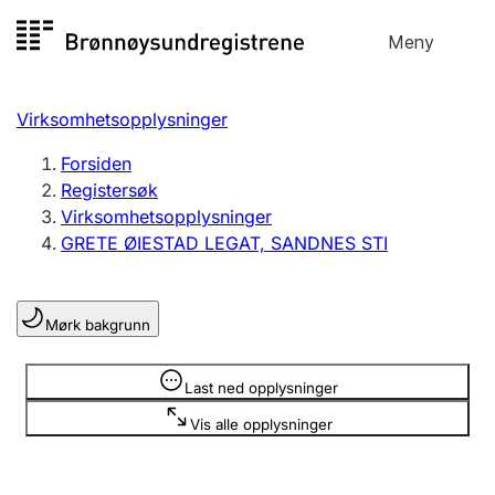
Hopp
Meny
Registersøk
til
Søk
Velg språk
innhold
Virksomhetsopplysninger
Aksjeselskap
Registrere, endre, slette
Forsiden
Registersøk
Virksomhetsopplysninger
Enkeltpersonforetak
GRETE ØIESTAD LEGAT, SANDNES STI
Registrere, endre, slette
Mørk bakgrunn
Lag og forening
Registrere, endre, slette
Opplysninger er skjult
Last ned opplysninger
Vis alle opplysninger
Flere organisasjonsformer