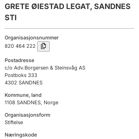
GRETE ØIESTAD LEGAT, SANDNES
Årsregnskap
STI
Innsending og forsinkelsesgebyr
Organisasjonsnummer
Tinglysing
820 464 222
Postadresse
Jeger
c/o Adv.Borgersen & Steinsvåg AS
Betaling og jegeravgiftskort
Postboks 333
4302
SANDNES
Kommune, land
Ektepaktveileder
1108
SANDNES
,
Norge
Organisasjonsform
Offentlig sektor
Stiftelse
Næringskode