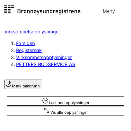
Hopp
Meny
Registersøk
til
Søk
Velg språk
innhold
Virksomhetsopplysninger
Aksjeselskap
Registrere, endre, slette
Forsiden
Registersøk
Virksomhetsopplysninger
Enkeltpersonforetak
PETTERS BUDSERVICE AS
Registrere, endre, slette
Mørk bakgrunn
Lag og forening
Registrere, endre, slette
Opplysninger er skjult
Last ned opplysninger
Vis alle opplysninger
Flere organisasjonsformer