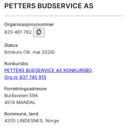
PETTERS BUDSERVICE AS
Årsregnskap
Innsending og forsinkelsesgebyr
Organisasjonsnummer
820 461 762
Tinglysing
Status
Konkurs
(18. mai 2026)
Jeger
Konkursbo
Betaling og jegeravgiftskort
PETTERS BUDSERVICE AS KONKURSBO,
Org.nr 937 745 915
Ektepaktveileder
Forretningsadresse
Buråsveien 59A
4514
MANDAL
Offentlig sektor
Kommune, land
4205
LINDESNES
,
Norge