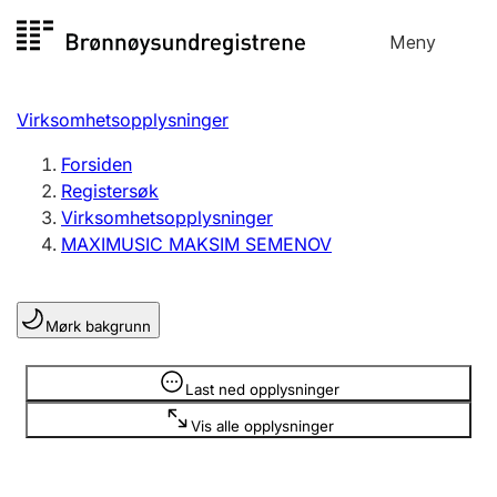
Hopp
Meny
Registersøk
til
Søk
Velg språk
innhold
Virksomhetsopplysninger
Aksjeselskap
Registrere, endre, slette
Forsiden
Registersøk
Virksomhetsopplysninger
Enkeltpersonforetak
MAXIMUSIC MAKSIM SEMENOV
Registrere, endre, slette
Mørk bakgrunn
Lag og forening
Registrere, endre, slette
Opplysninger er skjult
Last ned opplysninger
Vis alle opplysninger
Flere organisasjonsformer