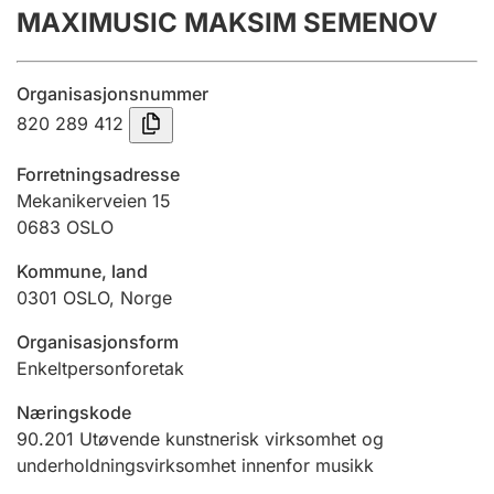
MAXIMUSIC MAKSIM SEMENOV
Årsregnskap
Innsending og forsinkelsesgebyr
Organisasjonsnummer
820 289 412
Tinglysing
Forretningsadresse
Mekanikerveien 15
0683
OSLO
Jeger
Betaling og jegeravgiftskort
Kommune, land
0301
OSLO
,
Norge
Ektepaktveileder
Organisasjonsform
Enkeltpersonforetak
Næringskode
Offentlig sektor
90.201
Utøvende kunstnerisk virksomhet og
underholdningsvirksomhet innenfor musikk