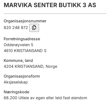
MARVIKA SENTER BUTIKK 3 AS
Årsregnskap
Innsending og forsinkelsesgebyr
Organisasjonsnummer
820 248 872
Tinglysing
Forretningsadresse
Odderøyveien 5
4610
KRISTIANSAND S
Jeger
Betaling og jegeravgiftskort
Kommune, land
4204
KRISTIANSAND
,
Norge
Ektepaktveileder
Organisasjonsform
Aksjeselskap
Næringskode
Offentlig sektor
68.200
Utleie av egen eller leid fast eiendom