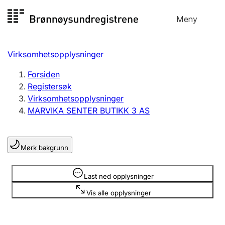
Hopp
Meny
Registersøk
til
Søk
Velg språk
innhold
Virksomhetsopplysninger
Aksjeselskap
Registrere, endre, slette
Forsiden
Registersøk
Virksomhetsopplysninger
Enkeltpersonforetak
MARVIKA SENTER BUTIKK 3 AS
Registrere, endre, slette
Mørk bakgrunn
Lag og forening
Registrere, endre, slette
Opplysninger er skjult
Last ned opplysninger
Vis alle opplysninger
Flere organisasjonsformer